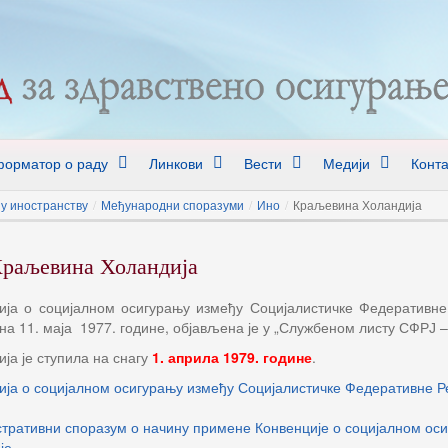
орматор о раду
Линкови
Вести
Медији
Конта
у иностранству
/
Међународни споразуми
/
Ино
/
Краљевина Холандија
раљевина Холандија
ија о социјалном осигурању између Социјалистичке Федеративне
на 11. маја 1977. године, објављена је у „Службеном листу СФРЈ –
ја је ступила на снагу
1. априла 1979. године
.
ија о социјалном осигурању између Социјалистичке Федеративне Р
тративни споразум о начину примене Конвенције о социјалном ос
је