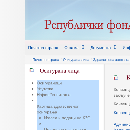
Почетна страна
О нама
Документа
Инф
Почетна страна
/
Осигурана лица
/
Здравствена заштита 
Осигурана лица
К
Осигураници
Упутства
Конвенц
Најчешћа питања
закључе
Конвенци
Картица здравственог
осигурања
Конвенц
Изглед и подаци на КЗО
Админис
Подношење захтева и
Холанди