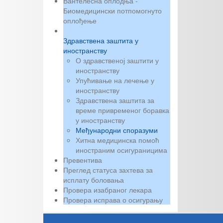
Вантелесна оплодња -
Биомедицински потпомогнуто
оплођење
Здравствена заштита у
иностранству
О здравственој заштити у
иностранству
Упућивање на лечење у
иностранству
Здравствена заштита за
време привременог боравка
у иностранству
Међународни споразуми
Хитна медицинска помоћ
иностраним осигураницима
Превентива
Преглед статуса захтева за
исплату боловања
Провера изабраног лекара
Провера исправа о осигурању