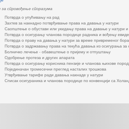
 за спровођење споразума
1 Потврда о упућивању на рад
7 Захтев за накнадно потврђивање права на давања у натури
8 Саопштење о обустави или укидању права на давање у натури и 
9 Потврда о осигурању чланова породице радника и вођењу евиде
1 Потврда о праву на давања у натури за време привременог борав
2 Потврда о задржавању права на текућа давања из осигурања за 
3 Болничко лечење - обавештење о пријему и отпуштању
4 Одобрење протеза и других апарата
1 Потврда о осигурању корисника пензије и чланова њихове пород
5 Појединачан тромесечни преглед насталих трошкова
6 Утврђивање тарифе ради давања накнаде у натури
7 Списак осигураника и чланова породице по конвенцији са Холан