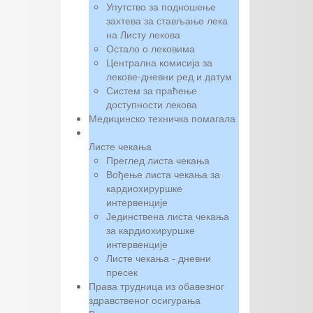
Упутство за подношење
захтева за стављање лека
на Листу лекова
Остало о лековима
Централна комисија за
лекове-дневни ред и датум
Систем за праћење
доступности лекова
Медицинско техничка помагала
Листе чекања
Преглед листа чекања
Вођење листа чекања за
кардиохируршке
интервенције
Јединствена листа чекања
за кардиохируршке
интервенције
Листе чекања - дневни
пресек
Права трудница из обавезног
здравственог осигурања