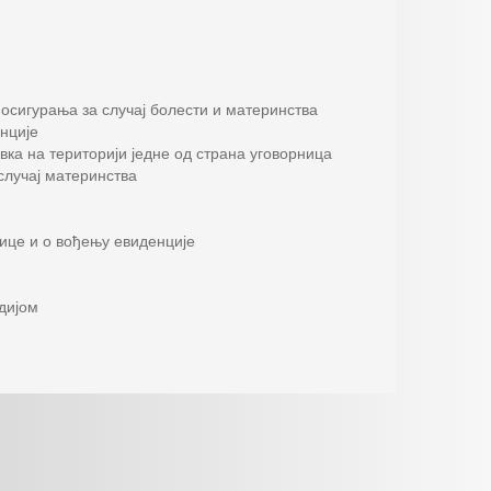
осигурања за случај болести и материнства
нције
ка на територији једне од страна уговорница
случај материнства
ице и о вођењу евиденције
дијом