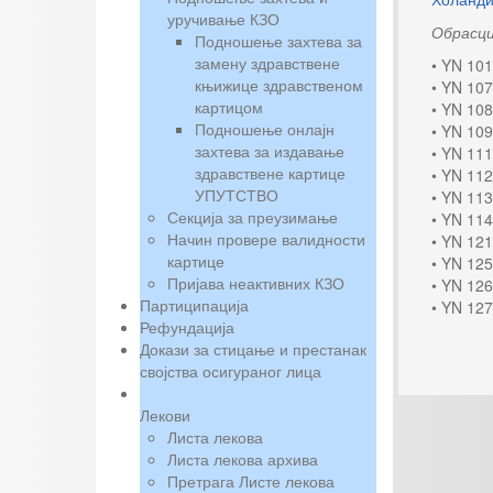
уручивање КЗО
Обрасци
Подношење захтева за
замену здравствене
• YN 10
књижице здравственом
• YN 10
картицом
• YN 10
Подношење онлајн
• YN 10
захтева за издавање
• YN 11
здравствене картице
• YN 11
УПУТСТВО
• YN 11
Секција за преузимање
• YN 11
Начин провере валидности
• YN 12
картице
• YN 12
Пријава неактивних КЗО
• YN 12
Партиципација
• YN 12
Рефундација
Докази за стицање и престанак
својства осигураног лица
Лекови
Листа лекова
Листа лекова архива
Претрага Листе лекова