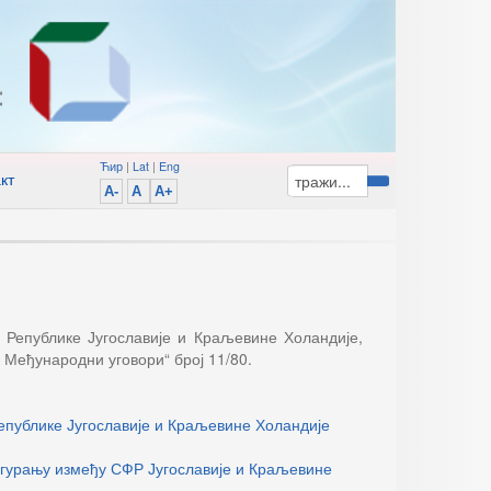
Ћир
|
Lat
|
Eng
кт
A-
A
A+
 Републике Југославије и Краљевине Холандије,
 Међународни уговори“ број 11/80.
епублике Југославије и Краљевине Холандије
игурању између СФР Југославије и Краљевине