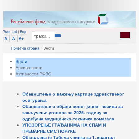
Ћир
|
Lat
|
Eng
A-
A
A+
Почетна страна
/
Вести
Вести
Архива вести
Активности РФЗО
Обавештење о важењу картице здравственог
осигурања
Обавештење о објави новог јавног позива за
закључење уговора за 2026. годину за
одређена медицинско-техничка помагала
УПОЗОРЕЊЕ ГРАЂАНИМА НА СПАМ И
ПРЕВАРНЕ СМС ПОРУКЕ
Објављена је Табела учинка за 1. квартал