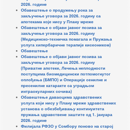
2026. године
Обавештење о продужењу рока за
закључење уговора за 2026. годину са
апотекама које нису у Плану мреже
Обавештење о објави јавног позива за
закључење уговора за 2026. годину
(Медицинско-техничка помагала и Пружања
услуга хипербаричне терапије кисеоником)
Обавештење
Обавештење о објави јавног позива за
закључење уговора за 2026. годину
(Приватне апотеке, Лечења неплодности
поступцима биомедицински потпомогнутог
оплођења (БМПО) и Операције сенилне и
пресенилне катаракте са уградњом
интраокуларних сочива)
Обавештење даваоцима здравствених
услуга који нису у Плану мреже здравствених
установа о обезбеђивању континуитета
пружања здравствене заштите од 1. јануара
2026. године
Филијала РФЗО у Сомбору поново на старој