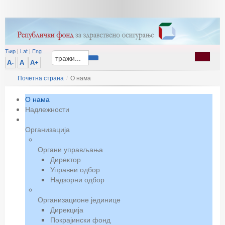
Ћир
|
Lat
|
Eng
A-
A
A+
Почетна страна
/
О нама
О нама
Надлежности
Организација
Органи управљања
Директор
Управни одбор
Надзорни одбор
Организационе јединице
Дирекција
Покрајински фонд