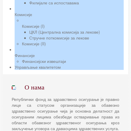
Филијале са испоставама
Комисије
Комисије (I)
ЦКЛ (Централна комисија за лекове)
Стручне поткомисије за лекове
Комисије (II)
Финансије
Финансијски извештаји
Управљање квалитетом
О нама
Републички фонд за здравствено осигурање је правно
лице са статусом организације за обавезно
здравствено осигурање чија је основна делатност да
осигураним лицима обезбеди остваривање права из
области обавезног здравственог осигурања кроз
закључење уговора са даваоцима здравствених услуга.