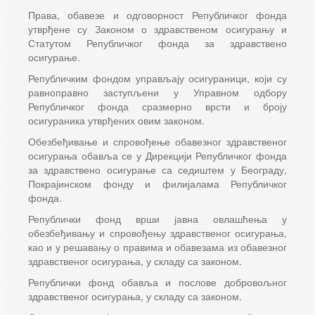
Права, обавезе и одговорност Републичког фонда
утврђене су Законом о здравственом осигурању и
Статутом Републичког фонда за здравствено
осигурање.
Републичким фондом управљају осигураници, који су
равноправно заступљени у Управном одбору
Републичког фонда сразмерно врсти и броју
осигураника утврђених овим законом.
Обезбеђивање и спровођење обавезног здравственог
осигурања обавља се у Дирекцији Републичког фонда
за здравствено осигурање са седиштем у Београду,
Покрајинском фонду и филијалама Републичког
фонда.
Републички фонд врши јавна овлашћења у
обезбеђивању и спровођењу здравственог осигурања,
као и у решавању о правима и обавезама из обавезног
здравственог осигурања, у складу са законом.
Републички фонд обавља и послове добровољног
здравственог осигурања, у складу са законом.