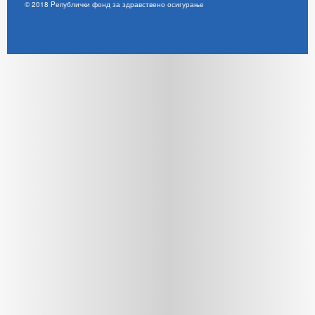
© 2018 Pепублички фонд за здравствено осигурање
Joomla! 3 Templates