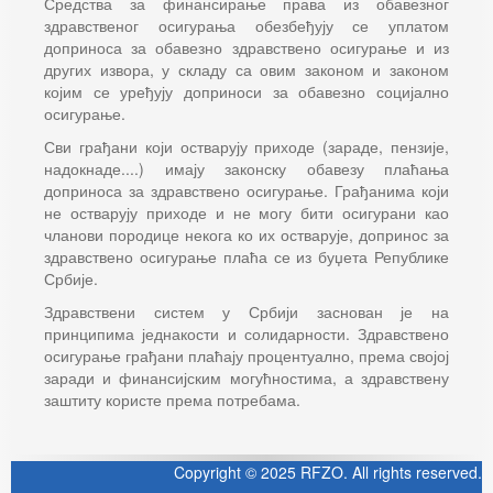
Средства за финансирање права из обавезног
здравственог осигурања обезбеђују се уплатом
доприноса за обавезно здравствено осигурање и из
других извора, у складу са овим законом и законом
којим се уређују доприноси за обавезно социјално
осигурање.
Сви грађани који остварују приходе (зараде, пензије,
надокнаде....) имају законску обавезу плаћања
доприноса за здравствено осигурање. Грађанима који
не остварују приходе и не могу бити осигурани као
чланови породице некога ко их остварује, допринос за
здравствено осигурање плаћа се из буџета Републике
Србије.
Здравствени систем у Србији заснован је на
принципима једнакости и солидарности. Здравствено
осигурање грађани плаћају процентуално, према својој
заради и финансијским могућностима, а здравствену
заштиту користе према потребама.
Copyright © 2025 RFZO. All rights reserved.