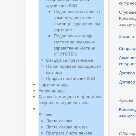
сигурнос
уручивање КЗО
Подношење захтева за
Ступање
замену здравствене
Конвенц
књижице здравственом
закључе
картицом
Подношење онлајн
Закон о
захтева за издавање
здравствене картице
Споразу
УПУТСТВО
Админис
Секција за преузимање
сигурно
Начин провере валидности
картице
Договор
Пријава неактивних КЗО
Договор
Партиципација
Рефундација
Докази за стицање и престанак
Архива
својства осигураног лица
Конвенц
Лекови
закључе
Листа лекова
Листа лекова архива
Претрага Листе лекова
Обрасци