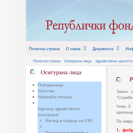
Почетна страна
О нама
Документа
Инф
Почетна страна
/
Осигурана лица
/
Здравствена заштита 
Осигурана лица
Р
Осигураници
Упутства
Закон о
Најчешћа питања
“Службен
Члан 2 
Картица здравственог
оригинал
осигурања
Изглед и подаци на КЗО
По извр
1. феб
Подношење захтева и