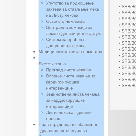
Упутство за подношење
• SRB/B
захтева за стављање лека
• SRB/B
на Листу лекова
• SRB/B
Остало о лековима
• SRB/B
Централна комисија за
• SRB/B
лекове-дневни ред и датум
• SRB/B
Систем за праћење
• SRB/B
доступности лекова
• SRB/B
Медицинско техничка помагала
• SRB/B
• SRB/B
Листе чекања
• SRB/B
Преглед листа чекања
• SRB/B
Вођење листа чекања за
• SRB/B
кардиохируршке
• SRB/BG
интервенције
Јединствена листа чекања
за кардиохируршке
интервенције
Листе чекања - дневни
пресек
Права трудница из обавезног
здравственог осигурања