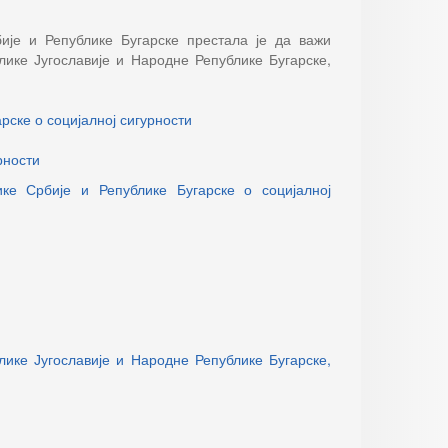
ије и Републике Бугарске престала је да важи
ике Југославије и Народне Републике Бугарске,
рске о социјалној сигурности
рности
ке Србије и Републике Бугарске о социјалној
ике Југославије и Народне Републике Бугарске,