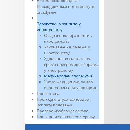
Вантелесна оплодња -
Биомедицински потпомогнуто
оплођење
Здравствена заштита у
иностранству
О здравственој заштити у
иностранству
Упућивање на лечење у
иностранству
Здравствена заштита за
време привременог боравка
у иностранству
Међународни споразуми
Хитна медицинска помоћ
иностраним осигураницима
Превентива
Преглед статуса захтева за
исплату боловања
Провера изабраног лекара
Провера исправа о осигурању