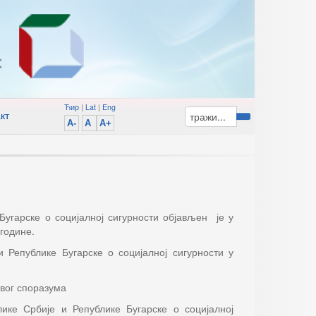
Ћир
|
Lat
|
Eng
кт
A-
A
A+
угарске о социјалној сигурности објављен је у
године.
 Републике Бугарске о социјалној сигурности у
вог споразума
ике Србије и Републике Бугарске о социјалној