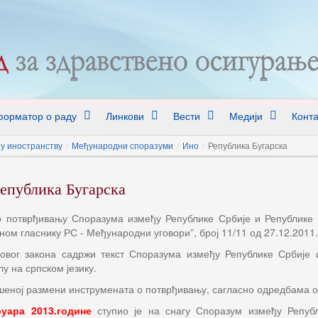
орматор о раду
Линкови
Вести
Медији
Конта
у иностранству
/
Међународни споразуми
/
Ино
/
Република Бугарска
епублика Бугарска
 потврђивању Споразума између Републике Србије и Републике Б
ом гласнику РС - Међународни уговори”, број 11/11 од 27.12.2011.
овог закона садржи текст Споразума између Републике Србије и
у на српском језику.
шеној размени инструмената о потврђивању, сагласно одредбама о
руара 2013.године
ступио је на снагу Споразум између Републ