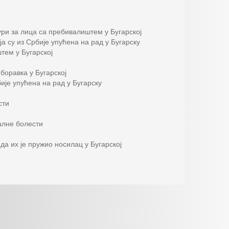
ри за лица са пребивалиштем у Бугарској
а су из Србије упућена на рад у Бугарску
тем у Бугарској
боравка у Бугарској
ије упућена на рад у Бугарску
сти
алне болести
а их је пружио носилац у Бугарској