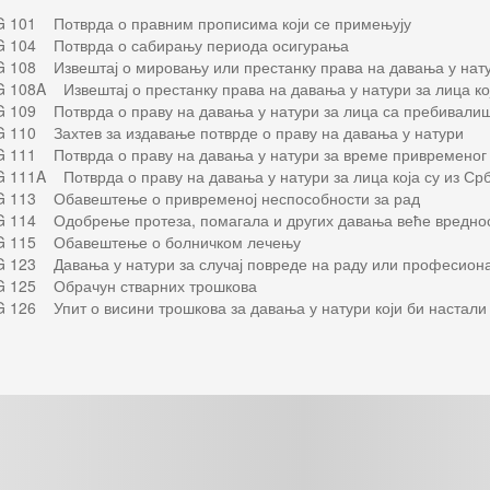
G 101 Потврда о правним прописима који се примењују
G 104 Потврда о сабирању периода осигурања
G 108 Извештај о мировању или престанку права на давања у нату
G 108A Извештај о престанку права на давања у натури за лица кој
G 109 Потврда о праву на давања у натури за лица са пребивалиш
G 110 Захтев за издавање потврде о праву на давања у натури
G 111 Потврда о праву на давања у натури за време привременог 
G 111A Потврда о праву на давања у натури за лица која су из Срб
G 113 Обавештење о привременој неспособности за рад
G 114 Одобрење протеза, помагала и других давања веће вредно
G 115 Обавештење о болничком лечењу
G 123 Давања у натури за случај повреде на раду или професион
G 125 Обрачун стварних трошкова
 126 Упит о висини трошкова за давања у натури који би настали д