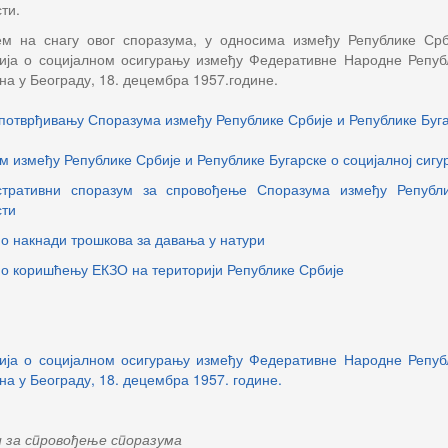
ти.
м на снагу овог споразума, у односима између Републике Срб
ија о социјалном осигурању између Федеративне Народне Републ
на у Београду, 18. децембра 1957.године.
 потврђивању Споразума између Републике Србије и Републике Буга
м између Републике Србије и Републике Бугарске о социјалној сигу
тративни споразум за спровођење Споразума између Републи
сти
 о накнади трошкова за давања у натури
 о коришћењу ЕКЗО на територији Републике Србије
ија о социјалном осигурању између Федеративне Народне Републ
на у Београду, 18. децембра 1957. године.
 за спровођење споразума