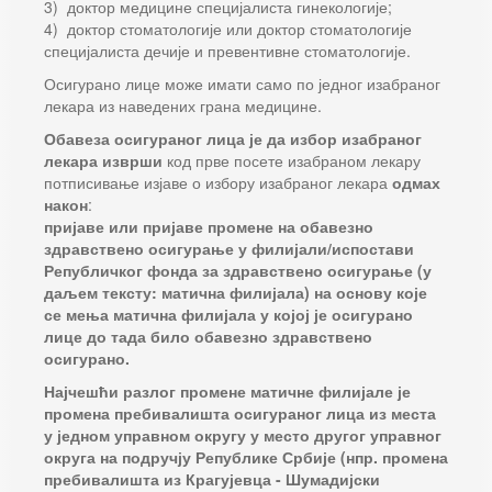
3) доктор медицине специјалиста гинекологије;
4) доктор стоматологије или доктор стоматологије
специјалиста дечије и превентивне стоматологије.
Осигурано лице може имати само по једног изабраног
лекара из наведених грана медицине.
Обавеза осигураног лица је да избор изабраног
лекара изврши
код прве посете изабраном лекару
потписивање изјаве о избору изабраног лекара
одмах
након
:
пријаве или пријаве промене на обавезно
здравствено осигурање у филијали/испостави
Републичког фонда за здравствено осигурање (у
даљем тексту: матична филијала) на основу које
се мења матична филијала у којој је осигурано
лице до тада било обавезно здравствено
осигурано.
Најчешћи разлог промене матичне филијале је
промена пребивалишта осигураног лица из места
у једном управном округу у место другог управног
округа на подручју Републике Србије (нпр. промена
пребивалишта из Крагујевца - Шумадијски