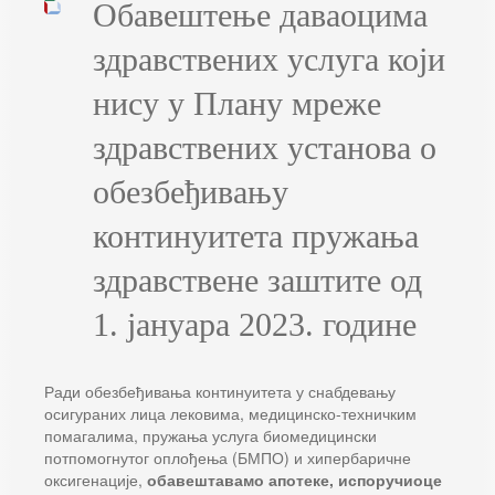
Обавештење даваоцима
здравствених услуга који
нису у Плану мреже
здравствених установа о
обезбеђивању
континуитета пружања
здравствене заштите од
1. јануара 2023. године
Ради обезбеђивања континуитета у снабдевању
осигураних лица лековима, медицинско-техничким
помагалима, пружања услуга биомедицински
потпомогнутог оплођења (БМПО) и хипербаричне
оксигенације,
обавештавамо апотеке, испоручиоце