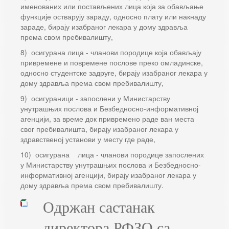
именованих или постављених лица која за обављање
функције остварују зараду, односно плату или накнаду
зараде, бирају изабраног лекара у дому здравља
према свом пребивалишту,
8) осигурана лица - чланови породице која обављају
привремене и повремене послове преко омладинске,
односно студентске задруге, бирају изабраног лекара у
дому здравља према свом пребивалишту,
9) осигураници - запослени у Министарству
унутрашњих послова и Безбедносно-информативној
агенцији, за време док привремено раде ван места
свог пребивалишта, бирају изабраног лекара у
здравственој установи у месту где раде,
10) осигурана лица - чланови породице запослених
у Министарству унутрашњих послова и Безбедносно-
информативној агенцији, бирају изабраног лекара у
дому здравља према свом пребивалишту.
Одржан састанак
директора РФЗО са