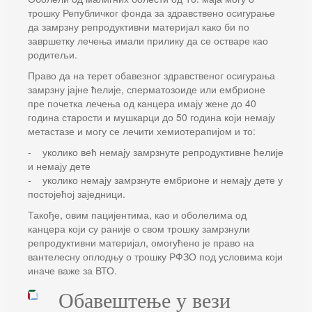
трошку Републичког фонда за здравствено осигурање
да замрзну репродуктивни материјал како би по
завршетку лечења имали прилику да се остваре као
родитељи.
Право да на терет обавезног здравственог осигурања
замрзну јајне ћелије, сперматозоиде или ембрионе
пре почетка лечења од канцера имају жене до 40
година старости и мушкарци до 50 година који немају
метастазе и могу се лечити хемиотерапијом и то:
- уколико већ немају замрзнуте репродуктивне ћелије
и немају дете
- уколико немају замрзнуте ембрионе и немају дете у
постојећој заједници.
Такође, овим пацијентима, као и оболелима од
канцера који су раније о свом трошку замрзнули
репродуктивни материјал, омогућено је право на
вантелесну оплодњу о трошку РФЗО под условима који
иначе важе за ВТО.
Обавештење у вези