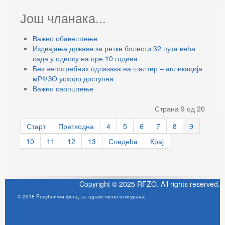
Још чланака...
Важно обавештење
Издвајања државе за ретке болести 32 пута већа
сада у односу на пре 10 година
Без непотребних одлазака на шалтер – апликација
мРФЗО ускоро доступна
Важно саопштење
Страна 9 од 20
Старт
Претходна
4
5
6
7
8
9
10
11
12
13
Следећа
Крај
Copyright © 2025 RFZO. All rights reserved.
© 2018 Pепублички фонд за здравствено осигурање
Joomla! 3 Templates