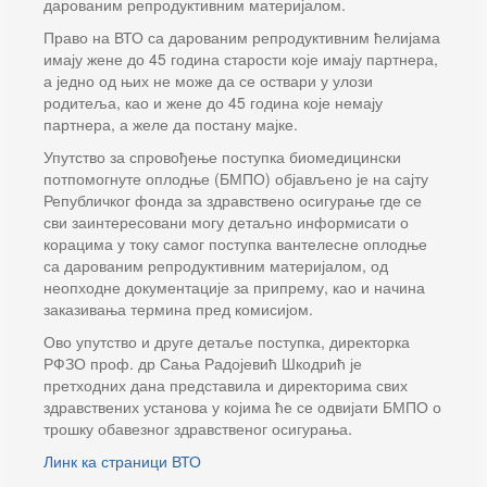
дарованим репродуктивним материјалом.
Право на ВТО са дарованим репродуктивним ћелијама
имају жене до 45 година старости које имају партнера,
а једно од њих не може да се оствари у улози
родитеља, као и жене до 45 година које немају
партнера, а желе да постану мајке.
Упутство за спровођење поступка биомедицински
потпомогнуте оплодње (БМПО) објављено је на сајту
Републичког фонда за здравствено осигурање где се
сви заинтересовани могу детаљно информисати о
корацима у току самог поступка вантелесне оплодње
са дарованим репродуктивним материјалом, од
неопходне документације за припрему, као и начина
заказивања термина пред комисијом.
Ово упутство и друге детаље поступка, директорка
РФЗО проф. др Сања Радојевић Шкодрић је
претходних дана представила и директорима свих
здравствених установа у којима ће се одвијати БМПО о
трошку обавезног здравственог осигурања.
Линк ка страници ВТО