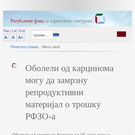
Ћир
|
Lat
|
Eng
A-
A
A+
Почетна страна
/
Menu vesti
Оболели од карцинома
могу да замрзну
репродуктивни
материјал о трошку
РФЗО-а
Оболели од малигних болести од 16. маја могу о