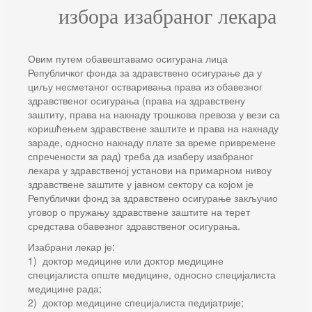
избора изабраног лекара
Овим путем обавештавамо осигурана лица
Републичког фонда за здравствено осигурање да у
циљу несметаног остваривања права из обавезног
здравственог осигурања (права на здравствену
заштиту, права на накнаду трошкова превоза у вези са
коришћењем здравствене заштите и права на накнаду
зараде, односно накнаду плате за време привремене
спречености за рад) треба да изаберу изабраног
лекара у здравственој установи на примарном нивоу
здравствене заштите у јавном сектору са којом је
Републички фонд за здравствено осигурање закључио
уговор о пружању здравствене заштите на терет
средстава обавезног здравственог осигурања.
Изабрани лекар је:
1) доктор медицине или доктор медицине
специјалиста опште медицине, односно специјалиста
медицине рада;
2) доктор медицине специјалиста педијатрије;