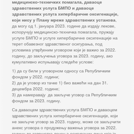
медицинско-техничких помагала, даваоце
здравствених услуга БМПО и даваоце
здравствених услуга хипербаричне оксигенације,
који нису у Плану мреже здравствених установа
,
да могу од 1. јануара 2023. године да издају лекове,
испоручују медицинско-техничка помагала, пружају
услуге БМПО и услуге хипербаричне оксигенације на
терет обавезног здравственог осигурања, под
условима утврђеним уговором који је важио за 2022.
годину, до закључења уговора за 2023. годину, ако
кумулативно испуњавају следеће услове:
1) да су били у уговорном односу са Републичким
фондом у 2022. години;
2) да је уговор из тачке 1) био важећи на дан 31.
децембра 2022. године;
3) да намеравају да закључе уговор са Републичким
фондом за 2023. годину.
Са даваоцем здравствених услуга БМПО и даваоцем
здравствених услуга хипербаричне оксигенације, који
не закључе уговор за 2023. годину, може се закључити
анекс уговора о продужењу важења уговора за 2022.
годину до завршетка лечења осигураних лица које је