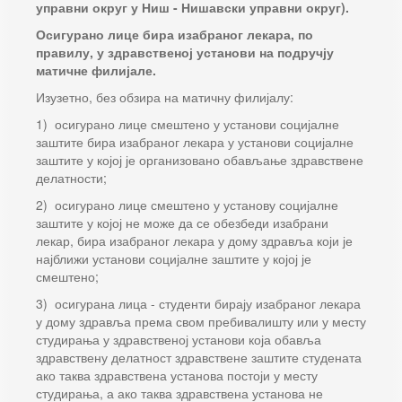
управни округ у Ниш - Нишавски управни округ).
Осигурано лице бира изабраног лекара, по
правилу, у здравственој установи на подручју
матичне филијале.
Изузетно, без обзира на матичну филијалу:
1) осигурано лице смештено у установи социјалне
заштите бира изабраног лекара у установи социјалне
заштите у којој је организовано обављање здравствене
делатности;
2) осигурано лице смештено у установу социјалне
заштите у којој не може да се обезбеди изабрани
лекар, бира изабраног лекара у дому здравља који је
најближи установи социјалне заштите у којој је
смештено;
3) осигурана лица - студенти бирају изабраног лекара
у дому здравља према свом пребивалишту или у месту
студирања у здравственој установи која обавља
здравствену делатност здравствене заштите студената
ако таква здравствена установа постоји у месту
студирања, а ако таква здравствена установа не