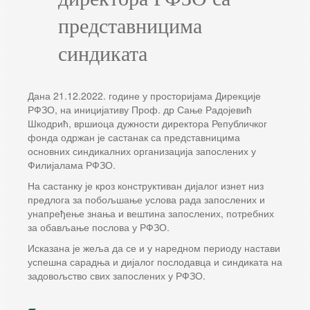
представницима
синдиката
Дана 21.12.2022. године у просторијама Дирекције
РФЗО, на иницијативу Проф. др Сање Радојевић
Шкодрић, вршиоца дужности директора Републичког
фонда одржан је састанак са представницима
основних синдикалних организација запослених у
Филијалама РФЗО.
На састанку је кроз конструктиван дијалог изнет низ
предлога за побољшање услова рада запослених и
унапређење знања и вештина запослених, потребних
за обављање послова у РФЗО.
Исказана је жеља да се и у наредном периоду настави
успешна сарадња и дијалог послодавца и синдиката на
задовољство свих запослених у РФЗО.