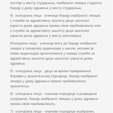
постоји у месту студирања, изабраног лекара студенти
бирају у дому здравља у месту студирања;
4) осигурана лица - ученици бирају изабраног лекара
у служби за здравствену заштиту деце школског
узраста дома здравља према свом пребивалишту или
у служби за здравствену заштиту деце школског
узраста дома здравља у месту школовања.
Осигурана лица - ученици могу да бирају изабраног
лекара у лекарској ординацији у школи, уколико је
таква ординација организована у оквиру службе за
здравствену заштиту деце школског узраста дома
здравља.
5) осигурана лица - деца за време привременог
боравка у хранитељској породици, бирају изабраног
лекара у дому здравља према пребивалишту
хранитеља,
6) осигурана лица - чланови породице и разведени
супружник, бирају изабраног лекара у дому здравља
према свом пребивалишту,
7) осигурана лица - чланови породице изабраних,