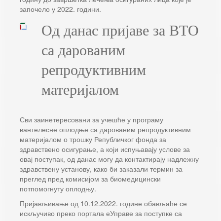
започело у 2022. години.
Од данас пријаве за ВТО
са дарованим
репродуктивним
материјалом
Сви заинетересовани за учешће у програму
вантелесне оплодње са дарованим репродуктивним
материјалом о трошку Републичког фонда за
здравствено осигурање, а који испуњавају услове за
овај поступак, од данас могу да контактирају надлежну
здравствену установу, како би заказали термин за
преглед пред комисијом за биомедицински
потпомогнуту оплодњу.
Пријављивање од 10.12.2022. године обављаће се
искључиво преко портала еУправе за поступке са