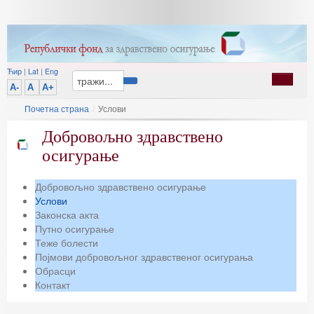
Ћир
|
Lat
|
Eng
A-
A
A+
Почетна страна
/
Услови
Добровољно здравствено
осигурање
Добровољно здравствено осигурање
Услови
Законска акта
Путно осигурање
Теже болести
Појмови добровољног здравственог осигурања
Обрасци
Контакт