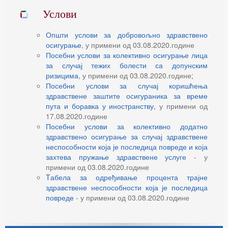
Услови
Општи услови за добровољно здравствено
осигурање
, у примени од 03.08.2020.године
Посебни услови за колективно осигурање лица
за случај тежих болести са допунским
ризицима
, у примени од 03.08.2020.године;
Посебни услови за случај коришћења
здравствене заштите осигураника за време
пута и боравка у иностранству,
у примени од
17.08.2020.године
Посебни услови за колективно додатно
здравствено осигурање за случај здравствене
неспособности која је последица повреде и која
захтева пружање здравствене услуге
- у
примени од 03.08.2020.године
Tабела за одређивање процента трајне
здравствене неспособности која је последица
повреде
- у примени од 03.08.2020.године