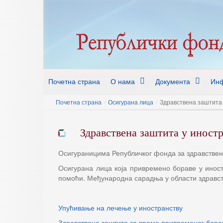
Почетна страна
О нама
Документа
Инф
Почетна страна
/
Осигурана лица
/
Здравствена заштита 
Здравствена заштита у иност
Осигураницима Републичког фонда за здравствен
Осигурана лица која привремено бораве у иност
помоћи. Међународна сарадња у области здравст
Упућивање на лечење у иностранству
Здравствена заштита за време привременог борав