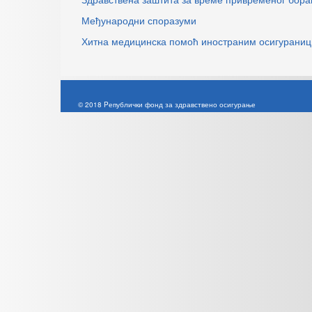
Међународни споразуми
Хитна медицинска помоћ иностраним осигурани
© 2018 Pепублички фонд за здравствено осигурање