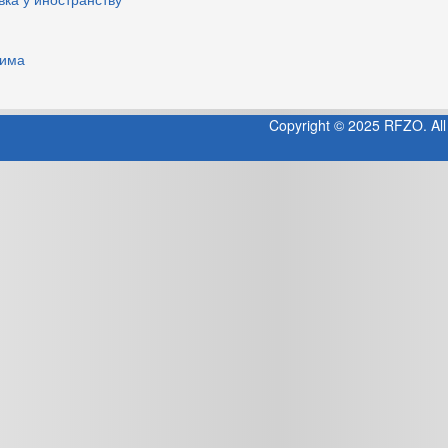
цима
Copyright © 2025 RFZO. All 
Jooml