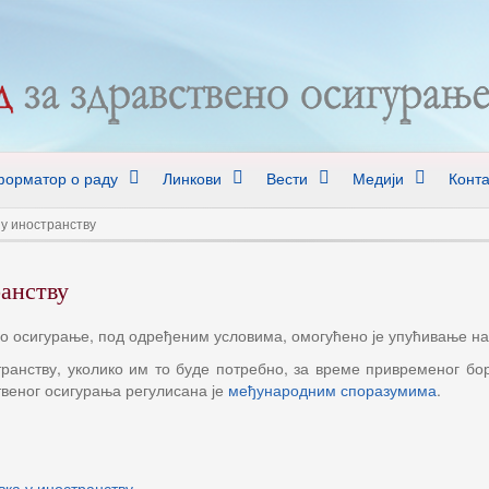
орматор о раду
Линкови
Вести
Медији
Конта
у иностранству
ранству
о осигурање, под одређеним условима, омогућено је упућивање на
ранству, уколико им то буде потребно, за време привременог б
веног осигурања регулисана је
међународним споразумима
.
ка у иностранству