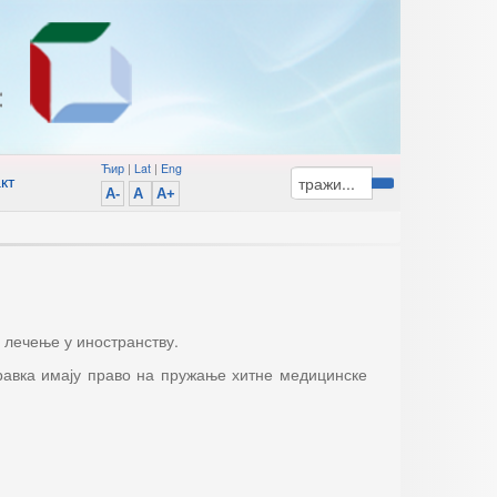
Ћир
|
Lat
|
Eng
кт
A-
A
A+
 лечење у иностранству.
оравка имају право на пружање хитне медицинске