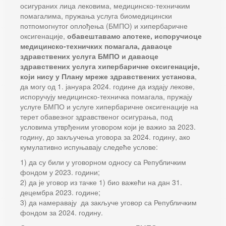
осигураних лица лековима, медицинско-техничким
помагалима, пружања услуга биомедицински
потпомогнутог оплођења (БМПО) и хипербаричне
оксигенације,
обавештавамо апотеке, испоручиоце
медицинско-техничких помагала, даваоце
здравствених услуга БМПО и даваоце
здравствених услуга хипербаричне оксигенације,
који нису у Плану мреже здравствених установа
,
да могу од 1. јануара 2024. године да издају лекове,
испоручују медицинско-техничка помагала, пружају
услуге БМПО и услуге хипербаричне оксигенације на
терет обавезног здравственог осигурања, под
условима утврђеним уговором који је важио за 2023.
годину, до закључења уговора за 2024. годину, ако
кумулативно испуњавају следеће услове:
1) да су били у уговорном односу са Републичким
фондом у 2023. години;
2) да је уговор из тачке 1) био важећи на дан 31.
децембра 2023. године;
3) да намеравају да закључе уговор са Републичким
фондом за 2024. годину.