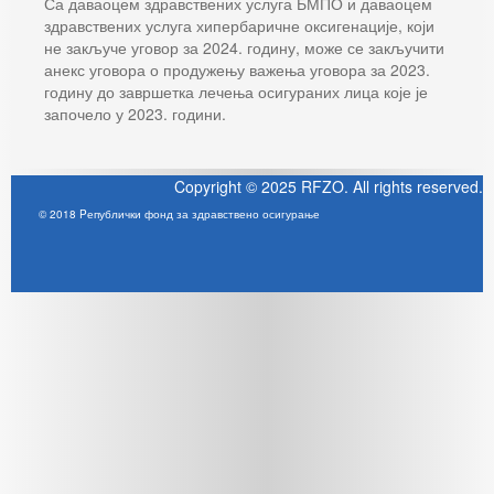
Са даваоцем здравствених услуга БМПО и даваоцем
здравствених услуга хипербаричне оксигенације, који
не закључе уговор за 2024. годину, може се закључити
анекс уговора о продужењу важења уговора за 2023.
годину до завршетка лечења осигураних лица које је
започело у 2023. години.
Copyright © 2025 RFZO. All rights reserved.
© 2018 Pепублички фонд за здравствено осигурање
Joomla! 3 Templates