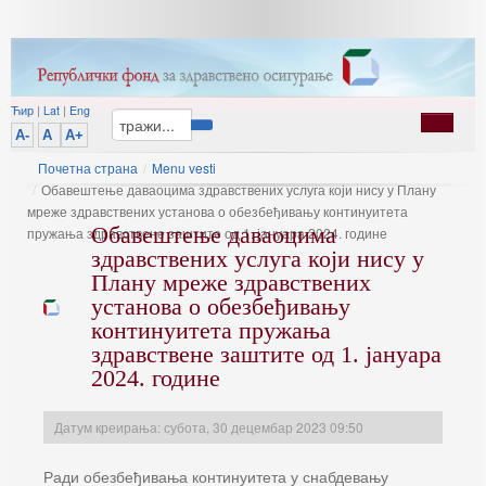
Ћир
|
Lat
|
Eng
A-
A
A+
Почетна страна
/
Menu vesti
/
Обавештење даваоцима здравствених услуга који нису у Плану
мреже здравствених установа о обезбеђивању континуитета
Обавештење даваоцима
пружања здравствене заштите од 1. јануара 2024. године
здравствених услуга који нису у
Плану мреже здравствених
установа о обезбеђивању
континуитета пружања
здравствене заштите од 1. јануара
2024. године
Датум креирања: субота, 30 децембар 2023 09:50
Ради обезбеђивања континуитета у снабдевању