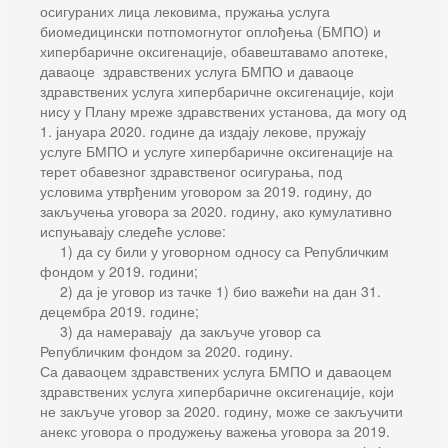
осигураних лица лековима, пружања услуга
биомедицински потпомогнутог оплођења (БМПО) и
хипербаричне оксигенације, обавештавамо апотеке,
даваоце здравствених услуга БМПО и даваоце
здравствених услуга хипербаричне оксигенације, који
нису у Плану мреже здравствених установа, да могу од
1. јануара 2020. године да издају лекове, пружају
услуге БМПО и услуге хипербаричне оксигенације на
терет обавезног здравственог осигурања, под
условима утврђеним уговором за 2019. годину, до
закључења уговора за 2020. годину, ако кумулативно
испуњавају следеће услове:
1) да су били у уговорном односу са Републичким
фондом у 2019. години;
2) да је уговор из тачке 1) био важећи на дан 31.
децембра 2019. године;
3) да намеравају да закључе уговор са
Републичким фондом за 2020. годину.
Са даваоцем здравствених услуга БМПО и даваоцем
здравствених услуга хипербаричне оксигенације, који
не закључе уговор за 2020. годину, може се закључити
анекс уговора о продужењу важења уговора за 2019.