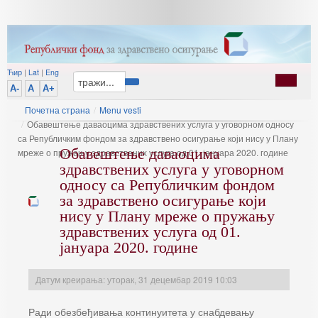
Ћир
|
Lat
|
Eng
A-
A
A+
Почетна страна
/
Menu vesti
/
Обавештење даваоцима здравствених услуга у уговорном односу
са Републичким фондом за здравствено осигурање који нису у Плану
Обавештење даваоцима
мреже о пружању здравствених услуга од 01. јануара 2020. године
здравствених услуга у уговорном
односу са Републичким фондом
за здравствено осигурање који
нису у Плану мреже о пружању
здравствених услуга од 01.
јануара 2020. године
Датум креирања: уторак, 31 децембар 2019 10:03
Ради обезбеђивања континуитета у снабдевању