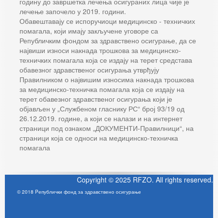
годину до завршетка лечења осигураних лица чије је
лечење започело у 2019. години.
Обавештавају се испоручиоци медицинско - техничких
помагала, који имају закључене уговоре са
Републичким фондом за здравствено осигурање, да се
највиши износи накнада трошкова за медицинско-
техничких помагала која се издају на терет средстава
обавезног здравственог осигурања утврђују
Правилником о највишим износима накнада трошкова
за медицинско-техничка помагала која се издају на
терет обавезног здравственог осигурања који је
објављен у „Службеном гласнику РС“ број 93/19 од
26.12.2019. године, а који се налази и на интернет
страници под ознаком „ДОКУМЕНТИ-Правилници“, на
страници која се односи на медицинско-техничка
помагала
Copyright © 2025 RFZO. All rights reserved.
© 2018 Pепублички фонд за здравствено осигурање
Joomla! 3 Templates